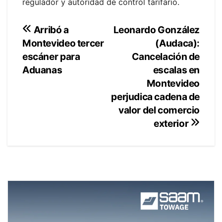
regulador y autoridad de control tarifario.
Navegación
Leonardo González
Arribó a
(Audaca):
Montevideo tercer
de
Cancelación de
escáner para
entradas
escalas en
Aduanas
Montevideo
perjudica cadena de
valor del comercio
exterior