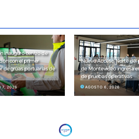
 inauguró centro de
ión con el primer
Nuevo Acceso Norte del 
r de grúas portuarias de
de Montevideo ingresa e
de pruebas operativas
 7, 2026
AGOSTO 6, 2026