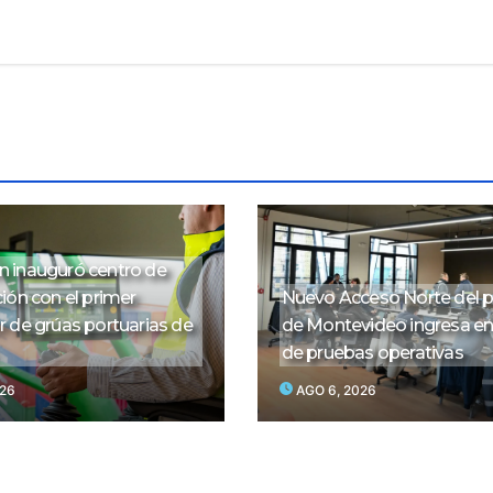
 inauguró centro de
ión con el primer
Nuevo Acceso Norte del 
 de grúas portuarias de
de Montevideo ingresa en
de pruebas operativas
026
AGO 6, 2026