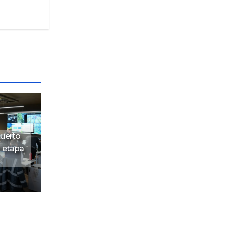
puerto
 etapa