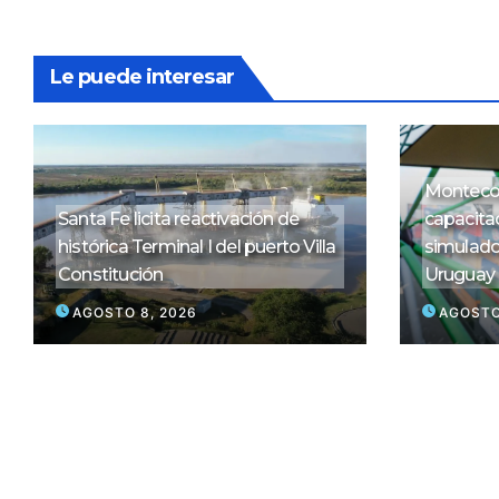
Le puede interesar
Montecon
Santa Fe licita reactivación de
capacitac
histórica Terminal I del puerto Villa
simulado
Constitución
Uruguay
AGOSTO 8, 2026
AGOSTO