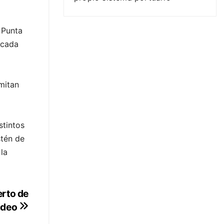
 Punta
 cada
mitan
stintos
stén de
 la
erto de
ideo