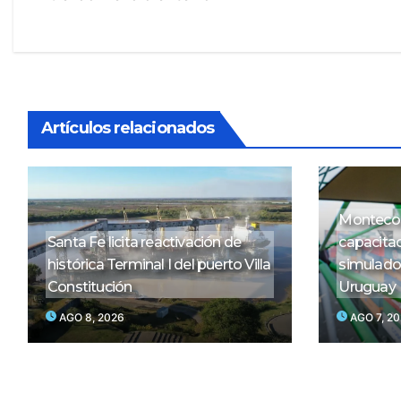
entradas
Artículos relacionados
Montecon
Santa Fe licita reactivación de
capacitac
histórica Terminal I del puerto Villa
simulador
Constitución
Uruguay
AGO 8, 2026
AGO 7, 2