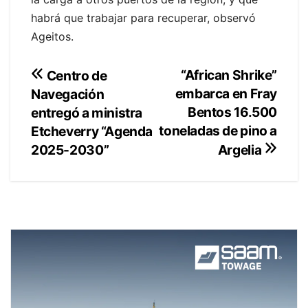
habrá que trabajar para recuperar, observó
Ageitos.
Navegación
“African Shrike”
Centro de
embarca en Fray
Navegación
de
Bentos 16.500
entregó a ministra
entradas
toneladas de pino a
Etcheverry “Agenda
2025-2030”
Argelia