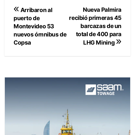
Navegación
Nueva Palmira
Arribaron al
recibió primeras 45
puerto de
de
barcazas de un
Montevideo 53
entradas
total de 400 para
nuevos ómnibus de
Copsa
LHG Mining