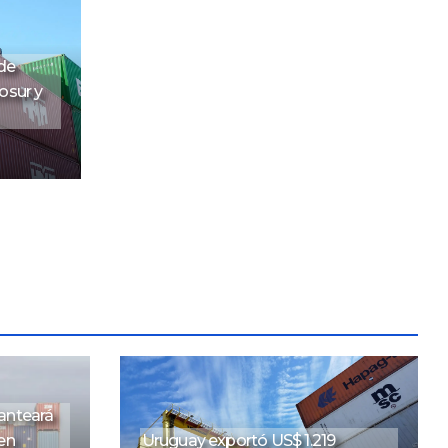
 de
osur y
lanteará
en
Uruguay exportó US$ 1.219