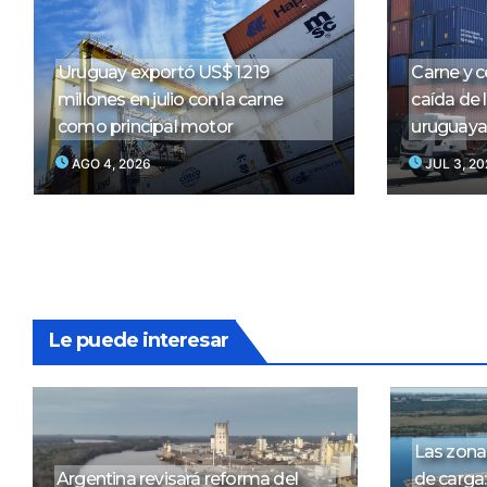
Uruguay exportó US$ 1.219
Carne y c
millones en julio con la carne
caída de 
como principal motor
uruguayas
AGO 4, 2026
JUL 3, 2
Le puede interesar
Las zona
Argentina revisará reforma del
de carga