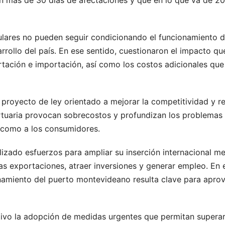
on más de 30 días de afectaciones y que en lo que va de 2
culares no pueden seguir condicionando el funcionamiento 
rrollo del país. En ese sentido, cuestionaron el impacto qu
tación e importación, así como los costos adicionales que
proyecto de ley orientado a mejorar la competitividad y re
portuaria provocan sobrecostos y profundizan los problemas
o como a los consumidores.
izado esfuerzos para ampliar su inserción internacional m
as exportaciones, atraer inversiones y generar empleo. En 
namiento del puerto montevideano resulta clave para apro
utivo la adopción de medidas urgentes que permitan superar