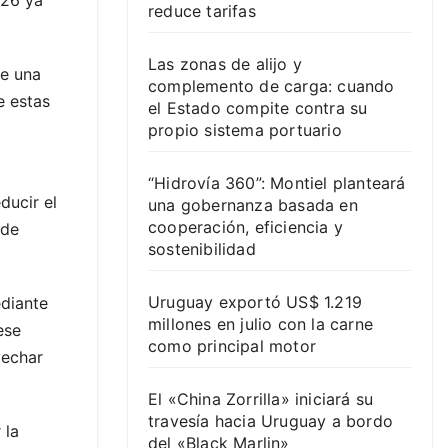
026 ya
reduce tarifas
Las zonas de alijo y
de una
complemento de carga: cuando
e estas
el Estado compite contra su
propio sistema portuario
“Hidrovía 360”: Montiel planteará
ducir el
una gobernanza basada en
cooperación, eficiencia y
 de
sostenibilidad
Uruguay exportó US$ 1.219
ediante
millones en julio con la carne
ese
como principal motor
vechar
El «China Zorrilla» iniciará su
travesía hacia Uruguay a bordo
 la
del «Black Marlin»