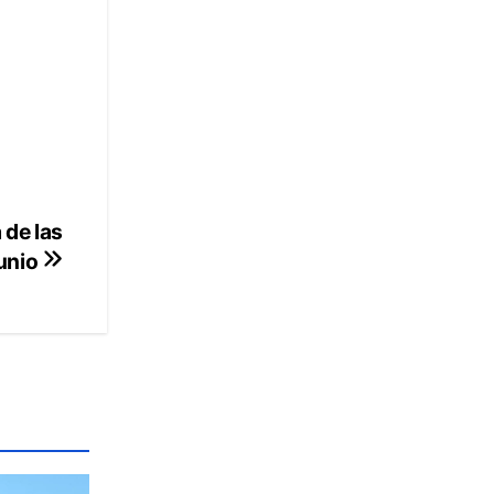
 de las
unio