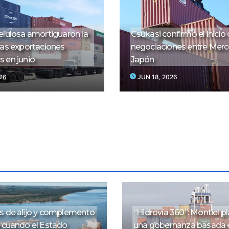
elulosa amortiguaron la
Csukasi confirmó el inicio
las exportaciones
negociaciones entre Merc
 en junio
Japón
026
JUN 18, 2026
s de alijo y complemento
“Hidrovía 360”: Montiel p
: cuando el Estado
una gobernanza basada 