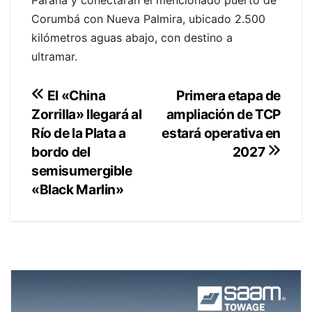
Corumbá con Nueva Palmira, ubicado 2.500
kilómetros aguas abajo, con destino a
ultramar.
Navegación
Primera etapa de
El «China
ampliación de TCP
Zorrilla» llegará al
de
estará operativa en
Río de la Plata a
entradas
bordo del
2027
semisumergible
«Black Marlin»