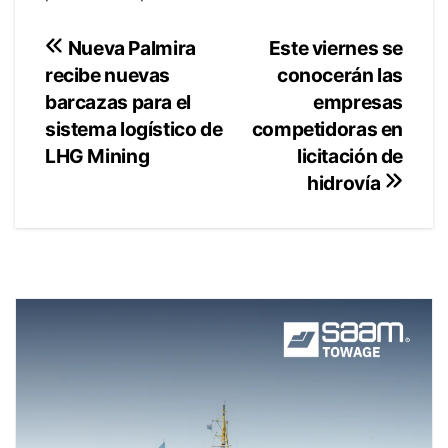
Navegación
Este viernes se
Nueva Palmira
conocerán las
recibe nuevas
de
empresas
barcazas para el
entradas
competidoras en
sistema logístico de
licitación de
LHG Mining
hidrovía