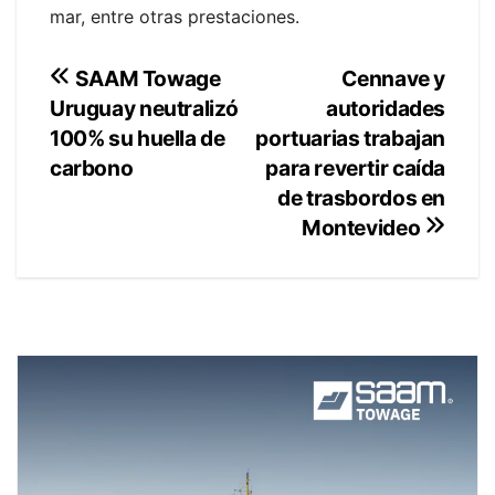
mar, entre otras prestaciones.
Navegación
Cennave y
SAAM Towage
autoridades
Uruguay neutralizó
de
portuarias trabajan
100% su huella de
entradas
para revertir caída
carbono
de trasbordos en
Montevideo