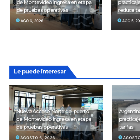
de Montevideo ingresa en etapa
practicaj
de pruebas operativas
reduce ta
AGO 6, 2026
AGO 5, 2
Le puede interesar
Nuevo Acceso Norte del puerto
Argentina
de Montevideo ingresa en etapa
practicaj
de pruebas operativas
tarifas
AGOSTO 6, 2026
AGOSTO