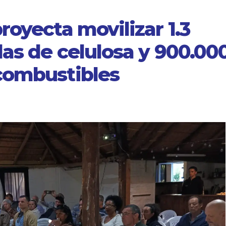
royecta movilizar 1.3
as de celulosa y 900.00
combustibles