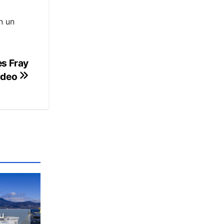
n un
es Fray
ideo
su