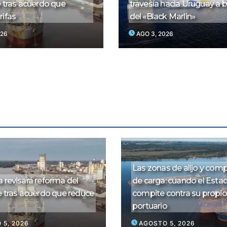
e tras acuerdo que
travesía hacia Uruguay a 
rifas
del «Black Marlin»
026
AGO 3, 2026
Las zonas de alijo y co
 revisará reforma del
de carga: cuando el Esta
e tras acuerdo que reduce
compite contra su propi
portuario
 5, 2026
AGOSTO 5, 2026