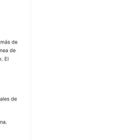
 más de
ánea de
. El
ales de
na.
a