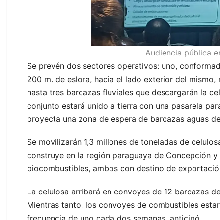
Audiencia pública e
Se prevén dos sectores operativos: uno, conformad
200 m. de eslora, hacia el lado exterior del mismo, 
hasta tres barcazas fluviales que descargarán la ce
conjunto estará unido a tierra con una pasarela pa
proyecta una zona de espera de barcazas aguas deb
Se movilizarán 1,3 millones de toneladas de celulos
construye en la región paraguaya de Concepción y q
biocombustibles, ambos con destino de exportació
La celulosa arribará en convoyes de 12 barcazas d
Mientras tanto, los convoyes de combustibles est
frecuencia de uno cada dos semanas, anticipó.