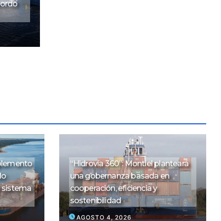
bordo
mplemento
“Hidrovía 360”: Montiel planteará
do
una gobernanza basada en
o sistema
cooperación, eficiencia y
sostenibilidad
AGOSTO 4, 2026