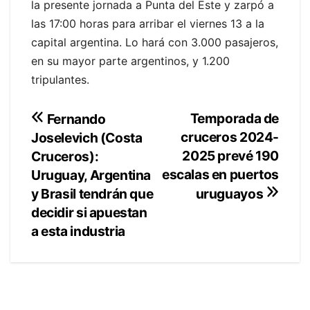
la presente jornada a Punta del Este y zarpó a
las 17:00 horas para arribar el viernes 13 a la
capital argentina. Lo hará con 3.000 pasajeros,
en su mayor parte argentinos, y 1.200
tripulantes.
Navegación
Temporada de
Fernando
cruceros 2024-
Joselevich (Costa
de
2025 prevé 190
Cruceros):
entradas
escalas en puertos
Uruguay, Argentina
y Brasil tendrán que
uruguayos
decidir si apuestan
a esta industria