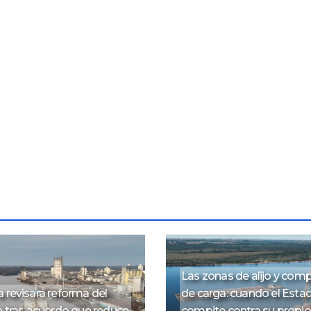
Las zonas de alijo y co
 revisará reforma del
de carga: cuando el Esta
e tras acuerdo que reduce
compite contra su propi