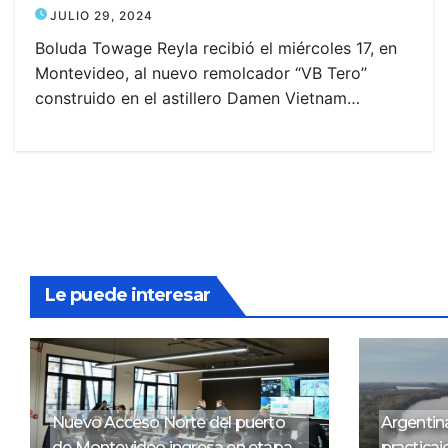
JULIO 29, 2024
Boluda Towage Reyla recibió el miércoles 17, en
Montevideo, al nuevo remolcador “VB Tero”
construido en el astillero Damen Vietnam…
Le puede interesar
Nuevo Acceso Norte del puerto
Argentina
de Montevideo ingresa en etapa
practicaj