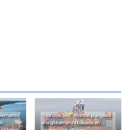
mplemento
“Hidrovía 360”: Montiel planteará
do
una gobernanza basada en
o sistema
cooperación, eficiencia y