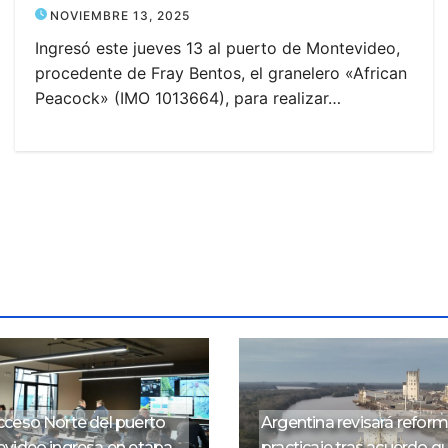
NOVIEMBRE 13, 2025
Ingresó este jueves 13 al puerto de Montevideo,
procedente de Fray Bentos, el granelero «African
Peacock» (IMO 1013664), para realizar…
ceso Norte del puerto
Argentina revisará reform
video ingresa en etapa
practicaje tras acuerdo q