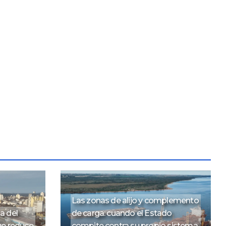
Las zonas de alijo y complemento
a del
de carga: cuando el Estado
ue reduce
compite contra su propio sistema