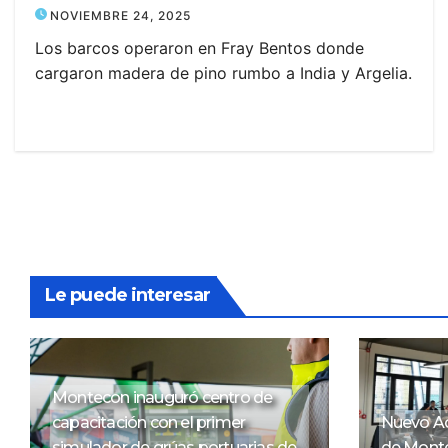
NOVIEMBRE 24, 2025
Los barcos operaron en Fray Bentos donde
cargaron madera de pino rumbo a India y Argelia.
Le puede interesar
Montecon inauguró centro de
capacitación con el primer
Nuevo Ac
simulador de grúas portuarias de
de Monte