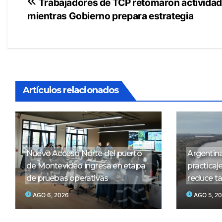
Navegación
Trabajadores de TCP retomaron activida
mientras Gobierno prepara estrategia
de
entradas
Artículos relacionados
Nuevo Acceso Norte del puerto
Argentina
de Montevideo ingresa en etapa
practicaj
de pruebas operativas
reduce ta
AGO 6, 2026
AGO 5, 2