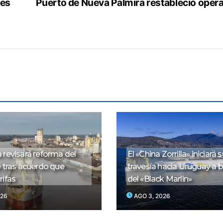
des
Puerto de Nueva Palmira restableció oper
 revisará reforma del
El «China Zorrilla» iniciará 
e tras acuerdo que
travesía hacia Uruguay a 
rifas
del «Black Marlin»
026
AGO 3, 2026