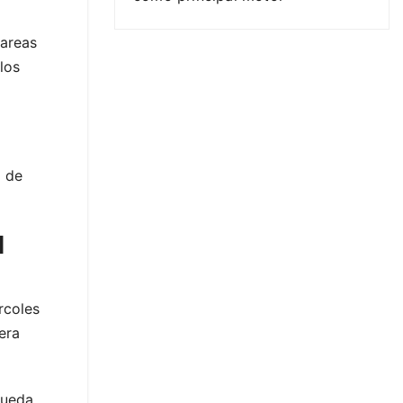
tareas
los
d de
l
rcoles
era
rueda