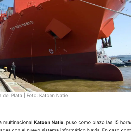
 del Plata | Foto: Katoen Natie
la multinacional
Katoen Natie
, puso como plazo las 15 hora
dades con el nuevo sistema informático Navis. En caso contr