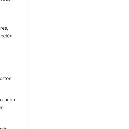
res,
ucción
uertos
No hubo
ón.
bajo,