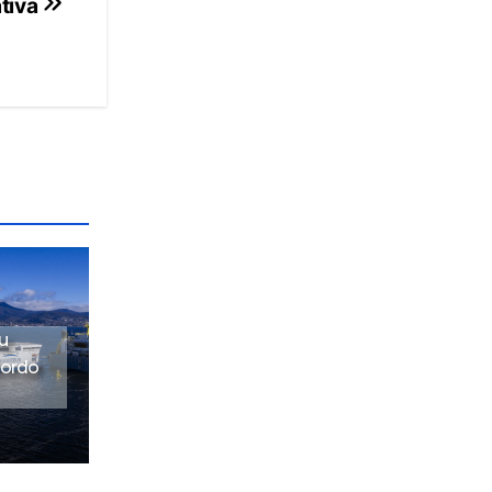
ativa
su
bordo