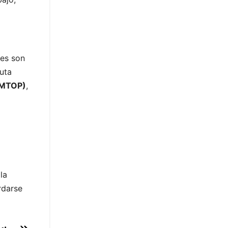
les son
ruta
 (MTOP)
,
la
rdarse