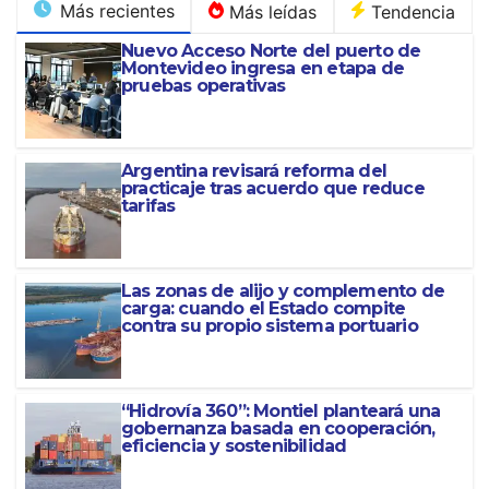
Más recientes
Más leídas
Tendencia
Nuevo Acceso Norte del puerto de
Montevideo ingresa en etapa de
pruebas operativas
Argentina revisará reforma del
practicaje tras acuerdo que reduce
tarifas
Las zonas de alijo y complemento de
carga: cuando el Estado compite
contra su propio sistema portuario
EXCLUSIVO
HIDROVÍA
“Hidrovía 360”: Mon
“Hidrovía 360”: Montiel planteará una
basada en cooperació
gobernanza basada en cooperación,
eficiencia y sostenibilidad
AGOSTO 4, 2026