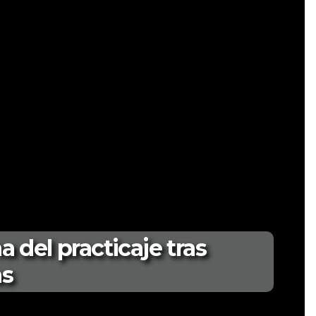
o y complemento de carga:
compite contra su propio