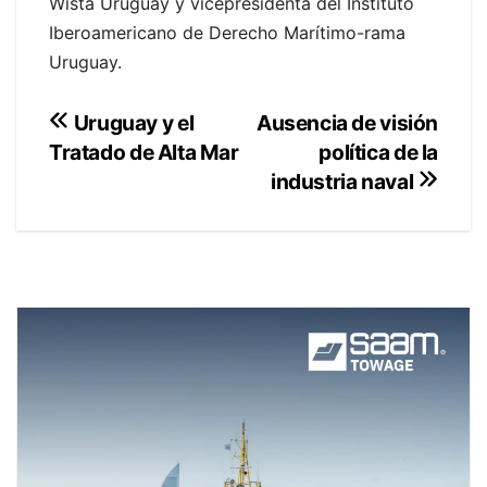
Wista Uruguay y vicepresidenta del Instituto
Iberoamericano de Derecho Marítimo-rama
Uruguay.
Navegación
Ausencia de visión
Uruguay y el
política de la
Tratado de Alta Mar
de
industria naval
entradas