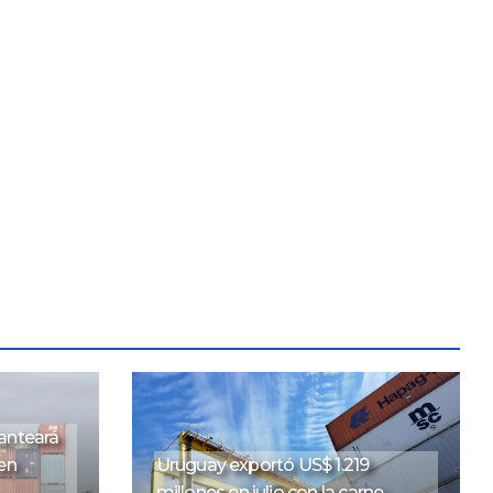
lanteará
en
Uruguay exportó US$ 1.219
millones en julio con la carne