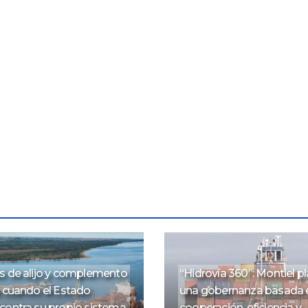
s de alijo y complemento
“Hidrovía 360”: Montiel p
: cuando el Estado
una gobernanza basada 
contra su propio sistema
cooperación, eficiencia y