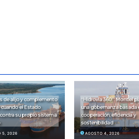
s de alijo y complemento
“Hidrovía 360”: Montiel p
: cuando el Estado
una gobernanza basada 
contra su propio sistema
cooperación, eficiencia y
o
sostenibilidad
 5, 2026
AGOSTO 4, 2026