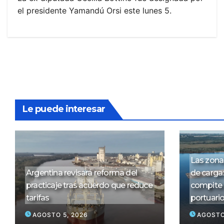
el presidente Yamandú Orsi este lunes 5.
Le puede interesar
Las zona
Argentina revisará reforma del
de carga
practicaje tras acuerdo que reduce
compite 
tarifas
portuari
AGOSTO 5, 2026
AGOSTO