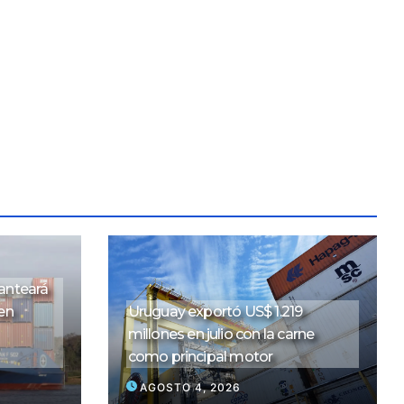
lanteará
en
Uruguay exportó US$ 1.219
millones en julio con la carne
como principal motor
AGOSTO 4, 2026