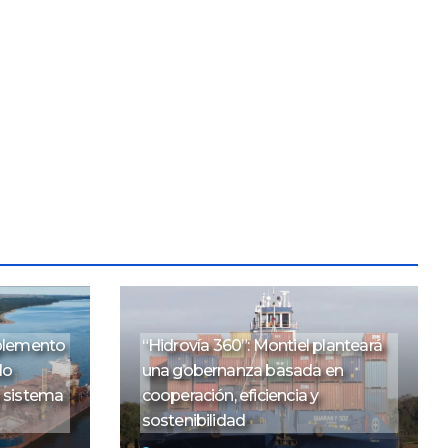
mplemento
“Hidrovía 360”: Montiel planteará
do
una gobernanza basada en
o sistema
cooperación, eficiencia y
sostenibilidad