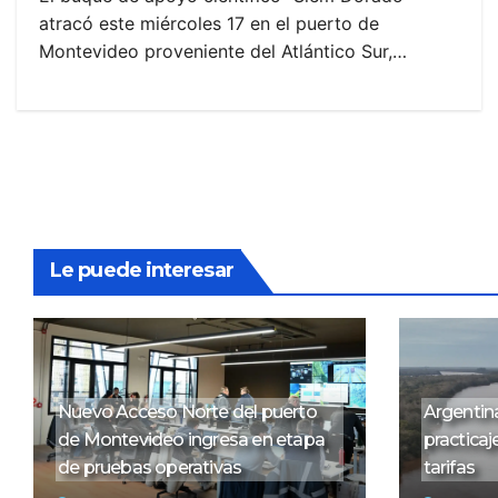
atracó este miércoles 17 en el puerto de
Montevideo proveniente del Atlántico Sur,…
Le puede interesar
Nuevo Acceso Norte del puerto
Argentina
de Montevideo ingresa en etapa
practicaj
de pruebas operativas
tarifas