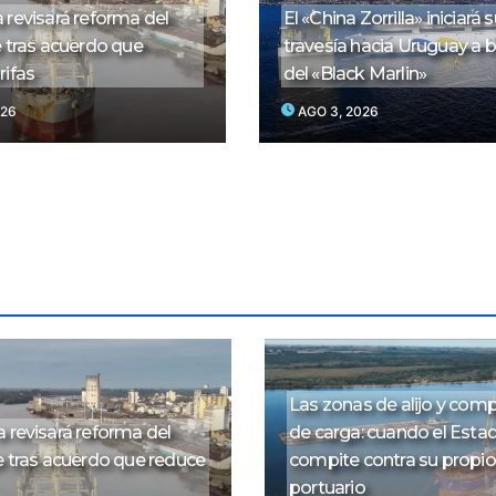
 revisará reforma del
El «China Zorrilla» iniciará 
e tras acuerdo que
travesía hacia Uruguay a 
rifas
del «Black Marlin»
026
AGO 3, 2026
Las zonas de alijo y co
 revisará reforma del
de carga: cuando el Esta
e tras acuerdo que reduce
compite contra su propi
portuario