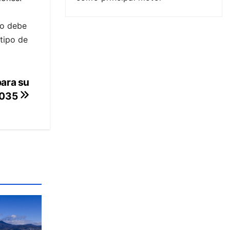
go debe
 tipo de
para su
2035