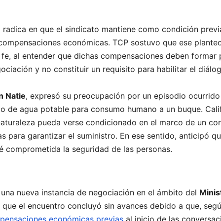
 radica en que el sindicato mantiene como condición previ
de compensaciones económicas. TCP sostuvo que ese plante
 fe, al entender que dichas compensaciones deben formar 
ciación y no constituir un requisito para habilitar el diálo
n Natie
, expresó su preocupación por un episodio ocurrido
nto de agua potable para consumo humano a un buque. Cali
aturaleza pueda verse condicionado en el marco de un con
 para garantizar el suministro. En ese sentido, anticipó q
é comprometida la seguridad de las personas.
 una nueva instancia de negociación en el ámbito del
Minis
ó que el encuentro concluyó sin avances debido a que, segú
pensaciones económicas previas
al inicio de las conversac