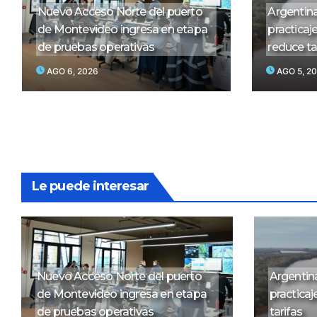
Nuevo Acceso Norte del puerto
Argentina
de Montevideo ingresa en etapa
practicaj
de pruebas operativas
reduce ta
AGO 6, 2026
AGO 5, 2
Le puede interesar
Nuevo Acceso Norte del puerto
Argentina
de Montevideo ingresa en etapa
practicaj
de pruebas operativas
tarifas