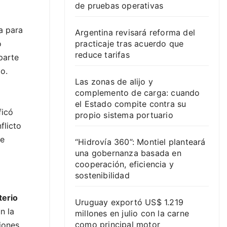
de pruebas operativas
a para
Argentina revisará reforma del
practicaje tras acuerdo que
o
reduce tarifas
parte
go.
Las zonas de alijo y
complemento de carga: cuando
el Estado compite contra su
ficó
propio sistema portuario
flicto
ue
“Hidrovía 360”: Montiel planteará
una gobernanza basada en
cooperación, eficiencia y
sostenibilidad
terio
Uruguay exportó US$ 1.219
n la
millones en julio con la carne
como principal motor
iones.