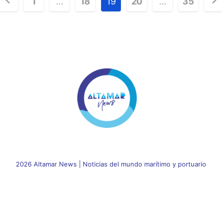
Posts
1
…
18
19
20
…
35
pagination
2026 Altamar News
|
Noticias del mundo marítimo y portuario