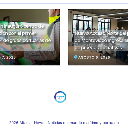
 inauguró centro de
ión con el primer
Nuevo Acceso Norte del 
r de grúas portuarias de
de Montevideo ingresa e
de pruebas operativas
 7, 2026
AGOSTO 6, 2026
2026 Altamar News
|
Noticias del mundo marítimo y portuario