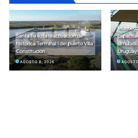
Montecon
Santa Fe licita reactivación de
capacitac
histórica Terminal I del puerto Villa
simulado
Constitución
Uruguay
AGOSTO 8, 2026
AGOSTO