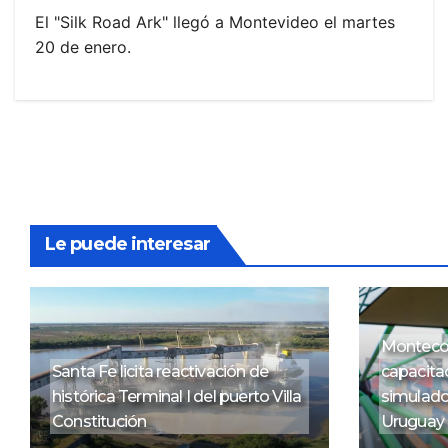
El "Silk Road Ark" llegó a Montevideo el martes
20 de enero.
Le puede interesar
Montecon
Santa Fe licita reactivación de
capacitac
histórica Terminal I del puerto Villa
simulado
Constitución
Uruguay