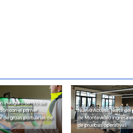
 inauguró centro de
ión con el primer
Nuevo Acceso Norte del 
r de grúas portuarias de
de Montevideo ingresa e
de pruebas operativas