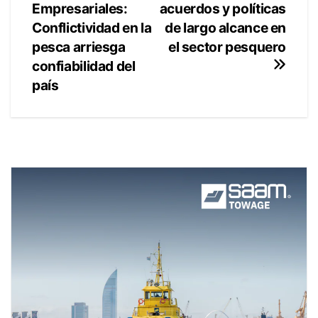
de
acuerdos y políticas
Empresariales:
entradas
de largo alcance en
Conflictividad en la
el sector pesquero
pesca arriesga
confiabilidad del
país