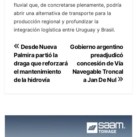
fluvial que, de concretarse plenamente, podría
abrir una alternativa de transporte para la
producción regional y profundizar la
integración logística entre Uruguay y Brasil.
Navegación
Gobierno argentino
Desde Nueva
preadjudicó
Palmira partió la
de
concesión de Vía
draga que reforzará
entradas
Navegable Troncal
el mantenimiento
de la hidrovía
a Jan De Nul