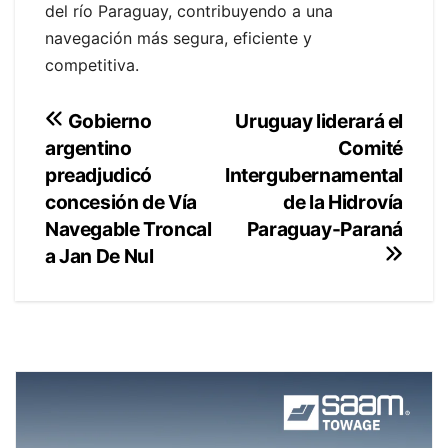
del río Paraguay, contribuyendo a una
navegación más segura, eficiente y
competitiva.
Navegación
Uruguay liderará el
Gobierno
Comité
argentino
de
Intergubernamental
preadjudicó
entradas
de la Hidrovía
concesión de Vía
Paraguay-Paraná
Navegable Troncal
a Jan De Nul