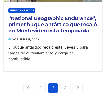
PUERTOS Y BARCOS
“National Geographic Endurance”,
primer buque antártico que recaló
en Montevideo esta temporada
OCTUBRE 5, 2024
El buque antártico recaló este jueves 3 para
tareas de avituallamiento y carga de
combustible.
Posts
1
2
3
pagination