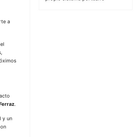
rte a
el
,
próximos
pacto
Ferraz
.
d y un
con