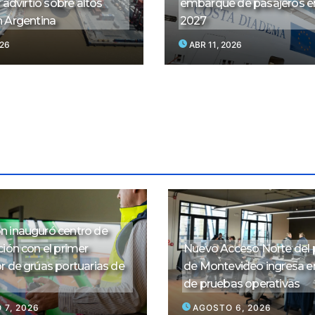
 advirtió sobre altos
embarque de pasajeros e
n Argentina
2027
026
ABR 11, 2026
 inauguró centro de
ión con el primer
Nuevo Acceso Norte del 
r de grúas portuarias de
de Montevideo ingresa e
de pruebas operativas
 7, 2026
AGOSTO 6, 2026