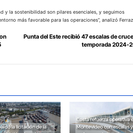
dad y la sostenibilidad son pilares esenciales, y seguimos
ntorno más favorable para las operaciones”, analizó Ferraz
Punta del Este recibió 47 escalas de cruc
ron
5
temporada 2024-
Costa refuerza operativa 
ldó la licitación de la
Montevideo con escalas y