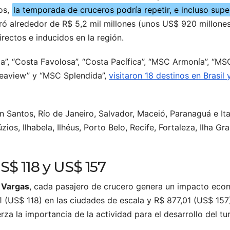
mos,
la temporada de cruceros podría repetir, e incluso super
ró alrededor de R$ 5,2 mil millones (unos US$ 920 millone
ectos e inducidos en la región.
”, “Costa Favolosa”, “Costa Pacífica”, “MSC Armonía”, “MS
Seaview” y “MSC Splendida”,
visitaron 18 destinos en Brasil 
antos, Río de Janeiro, Salvador, Maceió, Paranaguá e Itaj
s, Ilhabela, Ilhéus, Porto Belo, Recife, Fortaleza, Ilha Gr
S$ 118 y US$ 157
 Vargas
, cada pasajero de crucero genera un impacto eco
1 (US$ 118) en las ciudades de escala y R$ 877,01 (US$ 157)
a la importancia de la actividad para el desarrollo del tu