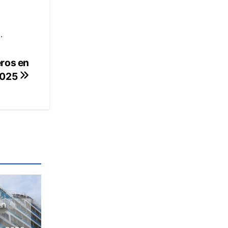
.
eros en
2025
en