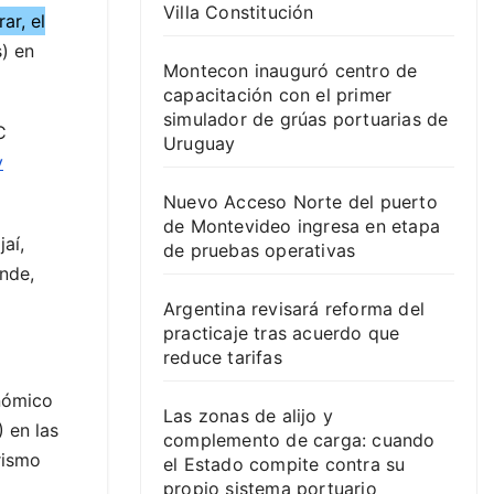
Villa Constitución
ar, el
s) en
Montecon inauguró centro de
capacitación con el primer
simulador de grúas portuarias de
C
Uruguay
y
Nuevo Acceso Norte del puerto
de Montevideo ingresa en etapa
aí,
de pruebas operativas
ande,
Argentina revisará reforma del
practicaje tras acuerdo que
reduce tarifas
nómico
Las zonas de alijo y
 en las
complemento de carga: cuando
rismo
el Estado compite contra su
propio sistema portuario