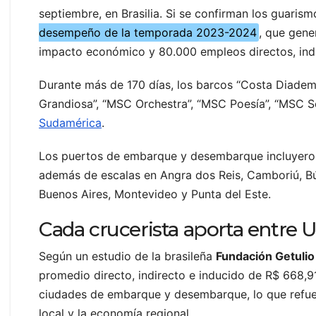
septiembre, en Brasilia. Si se confirman los guaris
desempeño de la temporada 2023-2024
, que gene
impacto económico y 80.000 empleos directos, indir
Durante más de 170 días, los barcos “Costa Diadema
Grandiosa”, “MSC Orchestra”, “MSC Poesía”, “MSC 
Sudamérica
.
Los puertos de embarque y desembarque incluyeron S
además de escalas en Angra dos Reis, Camboriú, Búzio
Buenos Aires, Montevideo y Punta del Este.
Cada crucerista aporta entre U
Según un estudio de la brasileña
Fundación Getulio
promedio directo, indirecto e inducido de R$ 668,9
ciudades de embarque y desembarque, lo que refuerz
local y la economía regional.