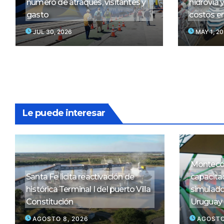
número de atraques, visitantes y
hidrovía y
gasto
costos e
JUL 30, 2026
MAY 1, 2
Le puede interesar
Montecon
Santa Fe licita reactivación de
capacitac
histórica Terminal I del puerto Villa
simulado
Constitución
Uruguay
AGOSTO 8, 2026
AGOSTO