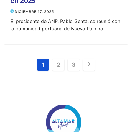
en 2025
DICIEMBRE 17, 2025
El presidente de ANP, Pablo Genta, se reunió con
la comunidad portuaria de Nueva Palmira.
Posts
1
2
3
pagination